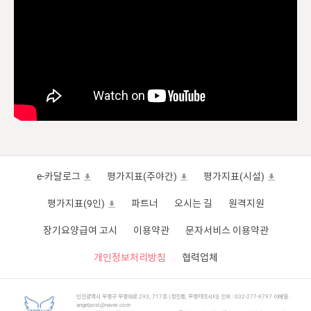
e-카달로그
평가지표(주야간)
평가지표(시설)
평가지표(9인)
파트너
오시는 길
원격지원
장기요양급여 고시
이용약관
문자서비스 이용약관
개인정보처리방침
협력업체
인천광역시 부평구 부평대로 293, 717호 (청천동, 부평테크시티) 전화 : 032-277-9797 이메일 :
angelpost@naver.com